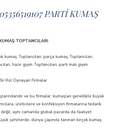
5356519107 PARTİ KUMAŞ
 KUMAŞ TOPTANCILARI
ok kumaş Toptancıları, parça kumaş Toptancıları,
rı, hazır giyim Toptancıları, parti malı giyim
Bir Rol Oynayan Firmalar
aşlarındandır ve bu firmalar, kumaşları genellikle büyük
mcılara, üreticilere ve konfeksiyon firmalarına tedarik
a değil, aynı zamanda global pazarda da faaliyet
 büyük şehirlerde, dünya çapında tanınan birçok kumaş