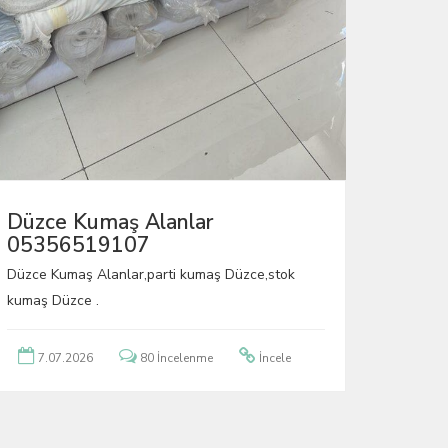
Düzce Kumaş Alanlar
05356519107
Düzce Kumaş Alanlar,parti kumaş Düzce,stok
kumaş Düzce .
7.07.2026
80 İncelenme
İncele